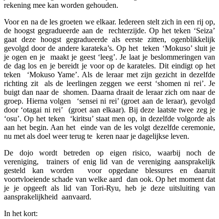
rekening mee kan worden gehouden.
Voor en na de les groeten we elkaar. Iedereen stelt zich in een rij op,
de hoogst gegradueerde aan de rechterzijde. Op het teken ‘Seiza’
gaat deze hoogst gegradueerde als eerste zitten, ogenblikkelijk
gevolgd door de andere karateka’s. Op het teken ‘Mokuso’ sluit je
je ogen en je maakt je geest ‘leeg’. Je laat je beslommeringen van
de dag los en je bereidt je voor op de karateles. Dit eindigt op het
teken ‘Mokuso Yame’. Als de leraar met zijn gezicht in dezelfde
richting zit als de leerlingen zeggen we eerst ‘shomen ni rei’. Je
buigt dan naar de shomen. Daarna draait de leraar zich om naar de
groep. Hierna volgen ‘sensei ni rei’ (groet aan de leraar), gevolgd
door ‘otagai ni rei’ (groet aan elkaar). Bij deze laatste twee zeg je
‘osu’. Op het teken ‘kiritsu’ staat men op, in dezelfde volgorde als
aan het begin. Aan het einde van de les volgt dezelfde ceremonie,
nu met als doel weer terug te keren naar je dagelijkse leven.
De dojo wordt betreden op eigen risico, waarbij noch de
vereniging, trainers of enig lid van de vereniging aansprakelijk
gesteld kan worden voor opgedane blessures en daaruit
voortvloeiende schade van welke aard dan ook. Op het moment dat
je je opgeeft als lid van Tori-Ryu, heb je deze uitsluiting van
aansprakelijkheid aanvaard.
In het kort: