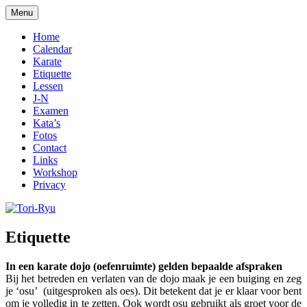
Ga
Menu
naar
kyokushin karate
Tori-Ryu
de
Home
inhoud
Calendar
Karate
Etiquette
Lessen
J-N
Examen
Kata’s
Fotos
Contact
Links
Workshop
Privacy
Etiquette
In een karate dojo (oefenruimte) gelden bepaalde afspraken
Bij het betreden en verlaten van de dojo maak je een buiging en zeg
je ‘osu’ (uitgesproken als oes). Dit betekent dat je er klaar voor bent
om je volledig in te zetten. Ook wordt osu gebruikt als groet voor de