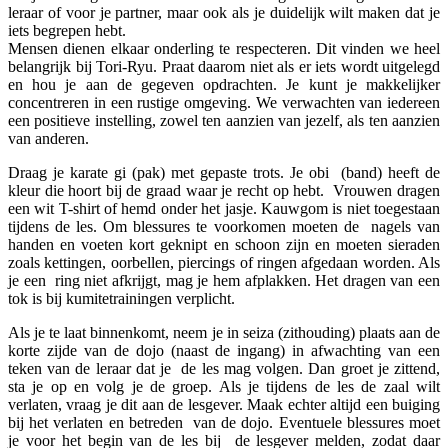
leraar of voor je partner, maar ook als je duidelijk wilt maken dat je
iets begrepen hebt.
Mensen dienen elkaar onderling te respecteren. Dit vinden we heel
belangrijk bij Tori-Ryu. Praat daarom niet als er iets wordt uitgelegd
en hou je aan de gegeven opdrachten. Je kunt je makkelijker
concentreren in een rustige omgeving. We verwachten van iedereen
een positieve instelling, zowel ten aanzien van jezelf, als ten aanzien
van anderen.
Draag je karate gi (pak) met gepaste trots. Je obi (band) heeft de
kleur die hoort bij de graad waar je recht op hebt. Vrouwen dragen
een wit T-shirt of hemd onder het jasje. Kauwgom is niet toegestaan
tijdens de les. Om blessures te voorkomen moeten de nagels van
handen en voeten kort geknipt en schoon zijn en moeten sieraden
zoals kettingen, oorbellen, piercings of ringen afgedaan worden. Als
je een ring niet afkrijgt, mag je hem afplakken. Het dragen van een
tok is bij kumitetrainingen verplicht.
Als je te laat binnenkomt, neem je in seiza (zithouding) plaats aan de
korte zijde van de dojo (naast de ingang) in afwachting van een
teken van de leraar dat je de les mag volgen. Dan groet je zittend,
sta je op en volg je de groep. Als je tijdens de les de zaal wilt
verlaten, vraag je dit aan de lesgever. Maak echter altijd een buiging
bij het verlaten en betreden van de dojo. Eventuele blessures moet
je voor het begin van de les bij de lesgever melden, zodat daar