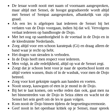
De leraar wordt nooit met naam of voornaam aangesproken,
maar altijd met Sensei, de hoogst gegradueerde wordt altijd
met Sensei of Sempai aangesproken, afhankelijk van zijn
graad.
Als een les is afgelopen laat iedereen de Sensei bij het
verlaten van de Dojo voorgaan, indien hij dat wil. Vervolgens
verlaat iedereen op bandhoogte de Dojo.
Met het oog op saamhorigheid is de voertaal in de Dojo en in
de kleedruimte Nederlands.
Zorg altijd voor een schoon karatepak (Gi) en draag alleen de
band waar je recht op hebt.
Het dragen van sieraden is verboden.
In de Dojo heeft men respect voor iedereen.
Men volgt, in alle redelijkheid, altijd op wat de Sensei zegt.
Zorgt dat je schoon bent voor je naar de sportschool komt en
altijd voeten wassen, thuis of in de wasbak, voor men de Dojo
betreed.
Zorg voor kort geknipte nagels aan handen en voeten.
Nooit snoep, kauwgum of eten in je mond in de Dojo.
Bij het te laat komen, om welke reden dan ook, gaat men na
het binnentreden van de Dojo in Seiza zitten en wacht tot de
Sensei het sein geeft om de les te gaan volgen.
Kom nooit de Dojo binnen tijdens de begroetingsceremonie.
Geef nooit in het openbaar kritiek op je Sensei, maar spreek